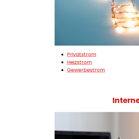
Privatstrom
Heizstrom
Gewerbestrom
Intern