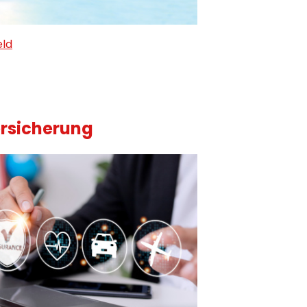
eld
rsicherung