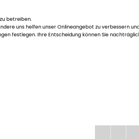
zu betreiben.
 andere uns helfen unser Onlineangebot zu verbessern un
ungen festlegen. Ihre Entscheidung können Sie nachträglic
Jetzt anr
Zum 
Z