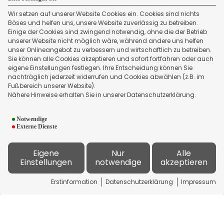
Wir setzen auf unserer Website Cookies ein. Cookies sind nichts
Böses und helfen uns, unsere Website zuverlässig zu betreiben.
Einige der Cookies sind zwingend notwendig, ohne die der Betrieb
unserer Website nicht möglich wäre, während andere uns helfen
unser Onlineangebot zu verbessern und wirtschaftlich zu betreiben.
Sie können alle Cookies akzeptieren und sofort fortfahren oder auch
eigene Einstellungen festlegen. Ihre Entscheidung können Sie
nachträglich jederzeit widerrufen und Cookies abwählen (z.B. im
Fußbereich unserer Website).
Kreditkartenvergleich:
Nähere Hinweise erhalten Sie in unserer Datenschutzerklärung.
i
Aktivieren
Notwendige
Hinweise zur Datenverarbeitung
Externe Dienste
Bei Aktivierung dieses Schalters werden
Daten an Dritte übertragen.
Eigene
Nur
Alle
Mehr dazu entnehmen Sie bitte unserer
Einstellungen
notwendige
akzeptieren
Datenschutzerklärung.
Erstinformation
Datenschutzerklärung
Impressum
Datenschutzerklärung