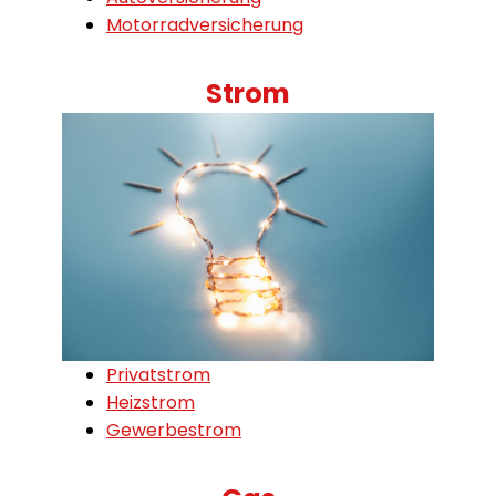
Motorradversicherung
Strom
Privatstrom
Heizstrom
Gewerbestrom