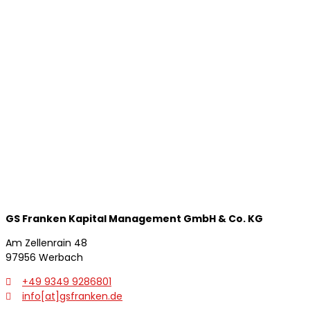
GS Franken Kapital
Management GmbH & Co. KG
Am Zellenrain 48
97956 Werbach
+49 9349 9286801
info[at]gsfranken.de
zurück
weit