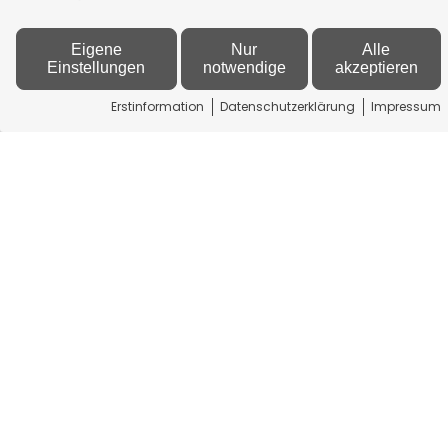
Eigene
Nur
Alle
Einstellungen
notwendige
akzeptieren
Erstinformation
Datenschutzerklärung
Impressum
Aktivieren
Datenschutzerklärung
Kontakt
GS Franken Kapital
Management GmbH & Co. KG
Am Zellenrain 48